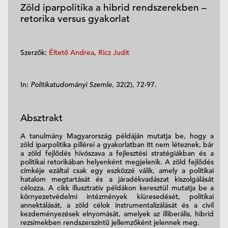
Zöld iparpolitika a hibrid rendszerekben –
retorika versus gyakorlat
Szerzők:
Éltető Andrea
,
Ricz Judit
In:
Politikatudományi Szemle,
32(2), 72-97.
Absztrakt
A tanulmány Magyarország példáján mutatja be, hogy a
zöld iparpolitika pillérei a gyakorlatban itt nem léteznek, bár
a zöld fejlődés hívószava a fejlesztési stratégiákban és a
politikai retorikában helyenként megjelenik. A zöld fejlődés
címkéje ezáltal csak egy eszközzé válik, amely a politikai
hatalom megtartását és a járadékvadászat kiszolgálását
célozza. A cikk illusztratív példákon keresztül mutatja be a
környezetvédelmi intézmények kiüresedését, politikai
annektálását, a zöld célok instrumentalizálását és a civil
kezdeményezések elnyomását, amelyek az illiberális, hibrid
rezsimekben rendszerszintű jellemzőként jelennek meg.