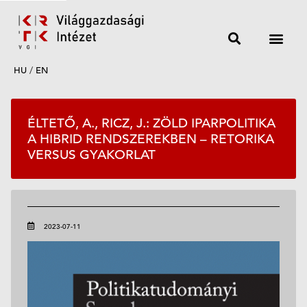
HU
/
EN
ÉLTETŐ, A., RICZ, J.: ZÖLD IPARPOLITIKA
A HIBRID RENDSZEREKBEN – RETORIKA
VERSUS GYAKORLAT
2023-07-11