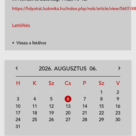
https://folyoirat.ludovika.hu/index.php/neb/article/view/5607/4
Letöltés
Vissza a listához
2026.
AUGUSZTUS
06.
H
K
Sz
Cs
P
Sz
V
27
28
29
30
31
1
2
3
4
5
6
7
8
9
10
11
12
13
14
15
16
17
18
19
20
21
22
23
24
25
26
27
28
29
30
31
1
2
3
4
5
6