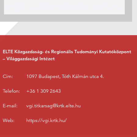
ELTE Közgazdaság- és Regionális Tudományi Kutatóközpont
– Világgazdasági Intézet
Cím:
1097 Budapest, Tóth Kálmán utca 4.
Telefon:
+36 1 309 2643
E-mail:
vgi.titkarsag@krtk.elte.hu
Web:
https://vgi.krtk.hu/