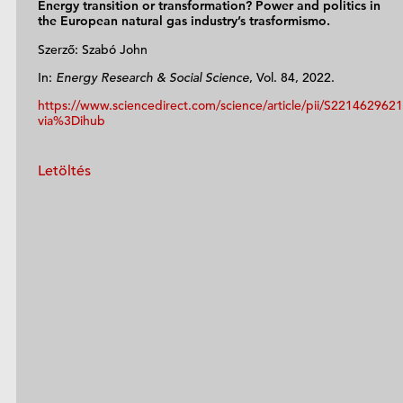
Energy transition or transformation? Power and politics in
the European natural gas industry’s trasformismo.
Szerző: Szabó John
In:
Energy Research & Social Science
, Vol. 84, 2022.
https://www.sciencedirect.com/science/article/pii/S22146296
via%3Dihub
Letöltés