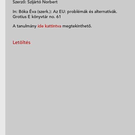
Szerző: Szijártó Norbert
In: Bóka Éva (szerk.): Az EU: problémák és alternatívák.
Grotius E könyvtár no. 61
A tanulmány
ide kattintva
megtekinthető.
Letöltés