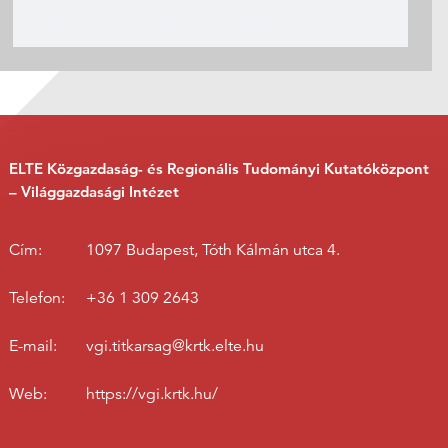
ELTE Közgazdaság- és Regionális Tudományi Kutatóközpont
– Világgazdasági Intézet
Cím:
1097 Budapest, Tóth Kálmán utca 4.
Telefon:
+36 1 309 2643
E-mail:
vgi.titkarsag@krtk.elte.hu
Web:
https://vgi.krtk.hu/