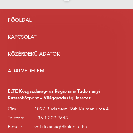
FŐOLDAL
KAPCSOLAT
KÖZÉRDEKŰ ADATOK
ADATVÉDELEM
ELTE Közgazdaság- és Regionális Tudományi
Kutatóközpont – Világgazdasági Intézet
Cím:
1097 Budapest, Tóth Kálmán utca 4.
Telefon:
+36 1 309 2643
E-mail:
vgi.titkarsag@krtk.elte.hu