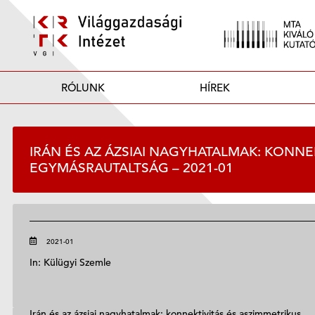
RÓLUNK
HÍREK
IRÁN ÉS AZ ÁZSIAI NAGYHATALMAK: KONNE
EGYMÁSRAUTALTSÁG – 2021-01
2021-01
In: Külügyi Szemle
Irán és az ázsiai nagyhatalmak: konnektivitás és aszimmetrikus