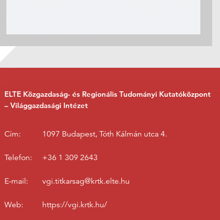
ELTE Közgazdaság- és Regionális Tudományi Kutatóközpont
– Világgazdasági Intézet
Cím:
1097 Budapest, Tóth Kálmán utca 4.
Telefon:
+36 1 309 2643
E-mail:
vgi.titkarsag@krtk.elte.hu
Web:
https://vgi.krtk.hu/