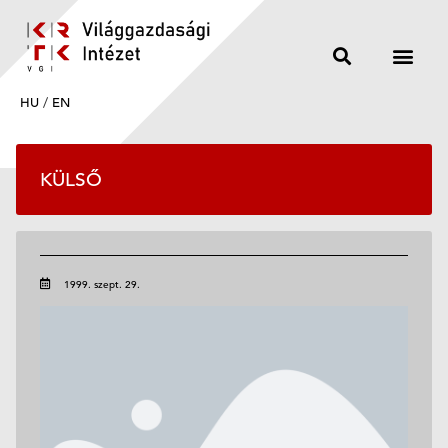
HU
/
EN
KÜLSŐ
1999. szept. 29.