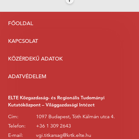
FŐOLDAL
KAPCSOLAT
KÖZÉRDEKŰ ADATOK
ADATVÉDELEM
ELTE Közgazdaság- és Regionális Tudományi
Kutatóközpont – Világgazdasági Intézet
Cím:
1097 Budapest, Tóth Kálmán utca 4.
Telefon:
+36 1 309 2643
E-mail:
vgi.titkarsag@krtk.elte.hu