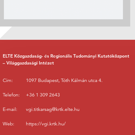
ELTE Közgazdaság- és Regionális Tudományi Kutatóközpont
– Világgazdasági Intézet
Cím:
1097 Budapest, Tóth Kálmán utca 4.
Telefon:
+36 1 309 2643
E-mail:
vgi.titkarsag@krtk.elte.hu
Web:
https://vgi.krtk.hu/