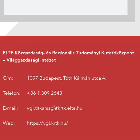
ELTE Közgazdaság- és Regionális Tudományi Kutatóközpont
– Világgazdasági Intézet
Cím:
1097 Budapest, Tóth Kálmán utca 4.
Telefon:
+36 1 309 2643
E-mail:
vgi.titkarsag@krtk.elte.hu
Web:
https://vgi.krtk.hu/