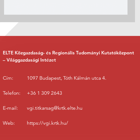
ELTE Közgazdaság- és Regionális Tudományi Kutatóközpont
– Világgazdasági Intézet
Cím:
1097 Budapest, Tóth Kálmán utca 4.
Telefon:
+36 1 309 2643
E-mail:
vgi.titkarsag@krtk.elte.hu
Web:
https://vgi.krtk.hu/