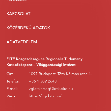
KAPCSOLAT
KÖZÉRDEKŰ ADATOK
ADATVÉDELEM
ELTE Közgazdaság- és Regionális Tudományi
Kutatóközpont – Világgazdasági Intézet
Cím:
1097 Budapest, Tóth Kálmán utca 4.
Telefon:
+36 1 309 2643
E-mail:
vgi.titkarsag@krtk.elte.hu
Web:
https://vgi.krtk.hu/