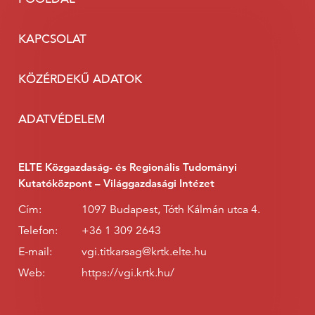
KAPCSOLAT
KÖZÉRDEKŰ ADATOK
ADATVÉDELEM
ELTE Közgazdaság- és Regionális Tudományi
Kutatóközpont – Világgazdasági Intézet
Cím:
1097 Budapest, Tóth Kálmán utca 4.
Telefon:
+36 1 309 2643
E-mail:
vgi.titkarsag@krtk.elte.hu
Web:
https://vgi.krtk.hu/