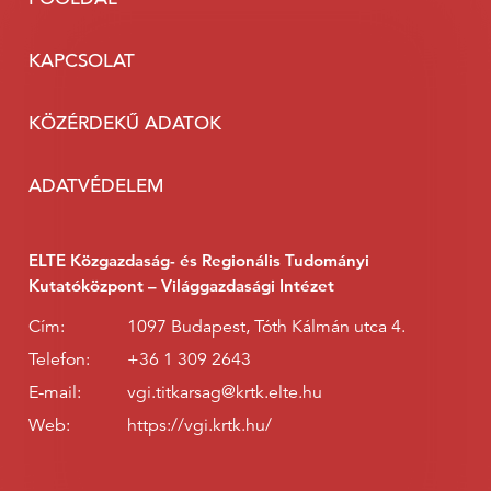
KAPCSOLAT
KÖZÉRDEKŰ ADATOK
ADATVÉDELEM
ELTE Közgazdaság- és Regionális Tudományi
Kutatóközpont – Világgazdasági Intézet
Cím:
1097 Budapest, Tóth Kálmán utca 4.
Telefon:
+36 1 309 2643
E-mail:
vgi.titkarsag@krtk.elte.hu
Web:
https://vgi.krtk.hu/