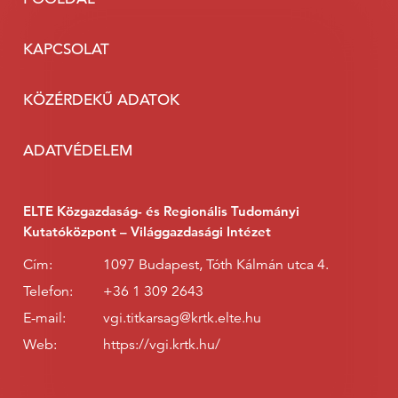
KAPCSOLAT
KÖZÉRDEKŰ ADATOK
ADATVÉDELEM
ELTE Közgazdaság- és Regionális Tudományi
Kutatóközpont – Világgazdasági Intézet
Cím:
1097 Budapest, Tóth Kálmán utca 4.
Telefon:
+36 1 309 2643
E-mail:
vgi.titkarsag@krtk.elte.hu
Web:
https://vgi.krtk.hu/