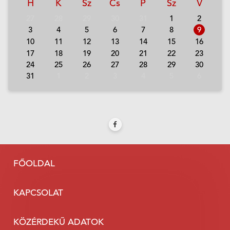
H
K
Sz
Cs
P
Sz
V
27
28
29
30
31
1
2
3
4
5
6
7
8
9
10
11
12
13
14
15
16
17
18
19
20
21
22
23
24
25
26
27
28
29
30
31
1
2
3
4
5
6
FŐOLDAL
KAPCSOLAT
KÖZÉRDEKŰ ADATOK