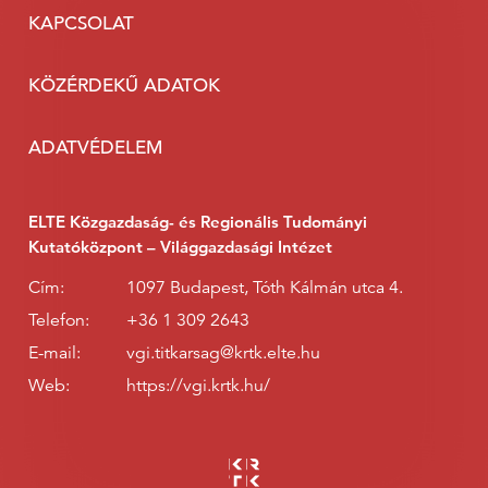
KAPCSOLAT
KÖZÉRDEKŰ ADATOK
ADATVÉDELEM
ELTE Közgazdaság- és Regionális Tudományi
Kutatóközpont – Világgazdasági Intézet
Cím:
1097 Budapest, Tóth Kálmán utca 4.
Telefon:
+36 1 309 2643
E-mail:
vgi.titkarsag@krtk.elte.hu
Web:
https://vgi.krtk.hu/