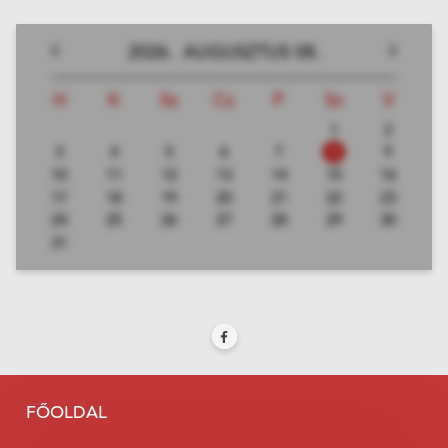
2026.
AUGUSZTUS
08.
H
K
Sz
Cs
P
Sz
V
27
28
29
30
31
1
2
3
4
5
6
7
8
9
10
11
12
13
14
15
16
17
18
19
20
21
22
23
24
25
26
27
28
29
30
31
1
2
3
4
5
6
FŐOLDAL