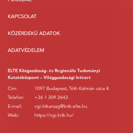
KAPCSOLAT
KÖZÉRDEKŰ ADATOK
ADATVÉDELEM
ELTE Közgazdaság- és Regionális Tudományi
Kutatóközpont – Világgazdasági Intézet
Cím:
1097 Budapest, Tóth Kálmán utca 4.
Telefon:
+36 1 309 2643
E-mail:
vgi.titkarsag@krtk.elte.hu
Web:
https://vgi.krtk.hu/