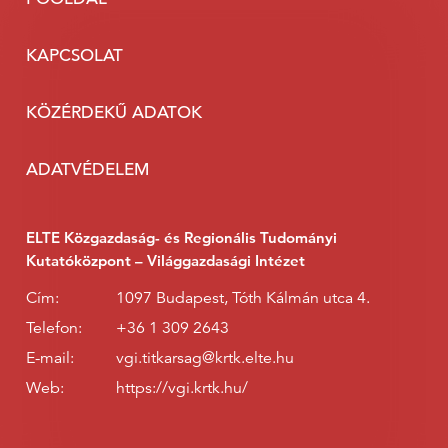
KAPCSOLAT
KÖZÉRDEKŰ ADATOK
ADATVÉDELEM
ELTE Közgazdaság- és Regionális Tudományi
Kutatóközpont – Világgazdasági Intézet
Cím:
1097 Budapest, Tóth Kálmán utca 4.
Telefon:
+36 1 309 2643
E-mail:
vgi.titkarsag@krtk.elte.hu
Web:
https://vgi.krtk.hu/