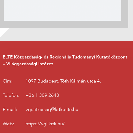
ELTE Közgazdaság- és Regionális Tudományi Kutatóközpont
– Világgazdasági Intézet
Cím:
1097 Budapest, Tóth Kálmán utca 4.
Telefon:
+36 1 309 2643
E-mail:
vgi.titkarsag@krtk.elte.hu
Web:
https://vgi.krtk.hu/