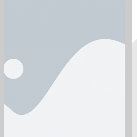
.1874984