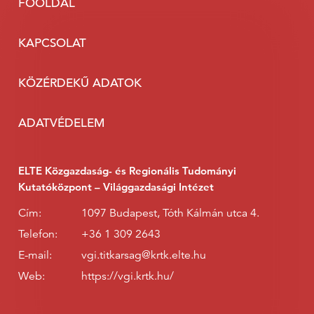
FŐOLDAL
KAPCSOLAT
KÖZÉRDEKŰ ADATOK
ADATVÉDELEM
ELTE Közgazdaság- és Regionális Tudományi
Kutatóközpont – Világgazdasági Intézet
Cím:
1097 Budapest, Tóth Kálmán utca 4.
Telefon:
+36 1 309 2643
E-mail:
vgi.titkarsag@krtk.elte.hu
Web:
https://vgi.krtk.hu/