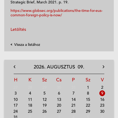
Strategic Brief, March 2021. p. 19.
https://www.globsec.org/publications/the-time-for-eus-
common-foreign-policy-is-now/
Letöltés
Vissza a listához
2026.
AUGUSZTUS
09.
H
K
Sz
Cs
P
Sz
V
27
28
29
30
31
1
2
3
4
5
6
7
8
9
10
11
12
13
14
15
16
17
18
19
20
21
22
23
24
25
26
27
28
29
30
31
1
2
3
4
5
6