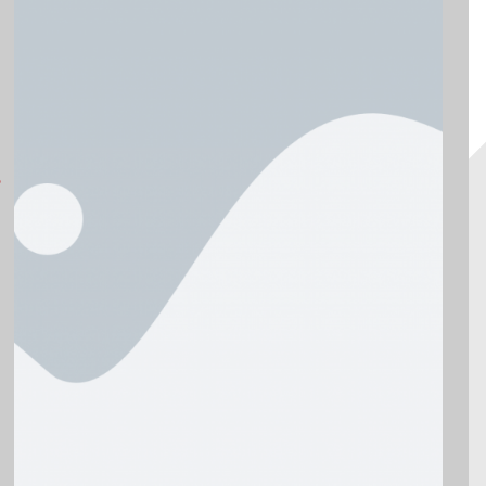
ndek_es_torespontok