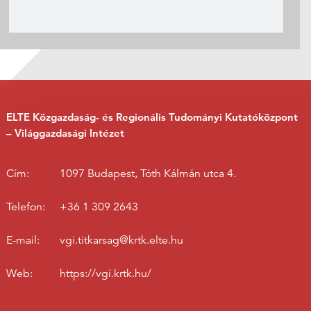
ELTE Közgazdaság- és Regionális Tudományi Kutatóközpont
– Világgazdasági Intézet
Cím:
1097 Budapest, Tóth Kálmán utca 4.
Telefon:
+36 1 309 2643
E-mail:
vgi.titkarsag@krtk.elte.hu
Web:
https://vgi.krtk.hu/