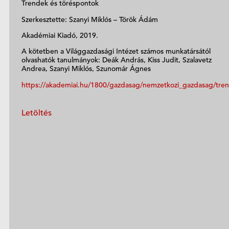
Trendek és töréspontok
Szerkesztette: Szanyi Miklós – Török Ádám
Akadémiai Kiadó, 2019.
A kötetben a Világgazdasági Intézet számos munkatársától
olvashatók tanulmányok: Deák András, Kiss Judit, Szalavetz
Andrea, Szanyi Miklós, Szunomár Ágnes
https://akademiai.hu/1800/gazdasag/nemzetkozi_gazdasag/tre
Letöltés