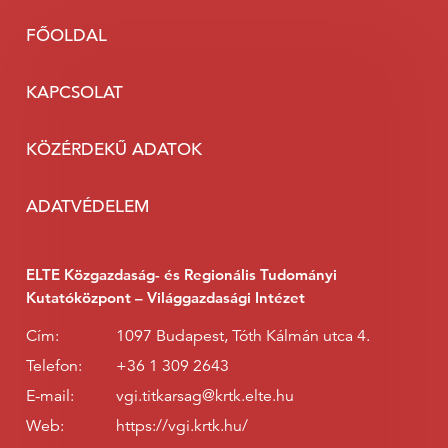
FŐOLDAL
KAPCSOLAT
KÖZÉRDEKŰ ADATOK
ADATVÉDELEM
ELTE Közgazdaság- és Regionális Tudományi
Kutatóközpont – Világgazdasági Intézet
Cím:
1097 Budapest, Tóth Kálmán utca 4.
Telefon:
+36 1 309 2643
E-mail:
vgi.titkarsag@krtk.elte.hu
Web:
https://vgi.krtk.hu/