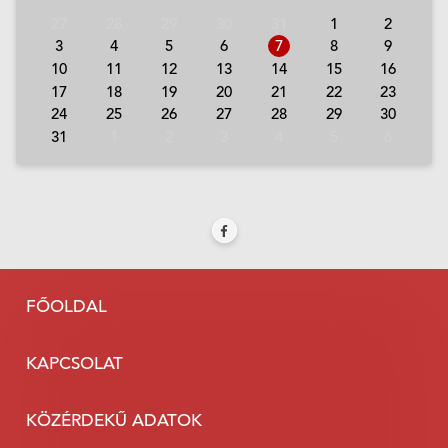
27
28
29
30
31
1
2
3
4
5
6
7
8
9
10
11
12
13
14
15
16
17
18
19
20
21
22
23
24
25
26
27
28
29
30
31
1
2
3
4
5
6
FŐOLDAL
KAPCSOLAT
KÖZÉRDEKŰ ADATOK