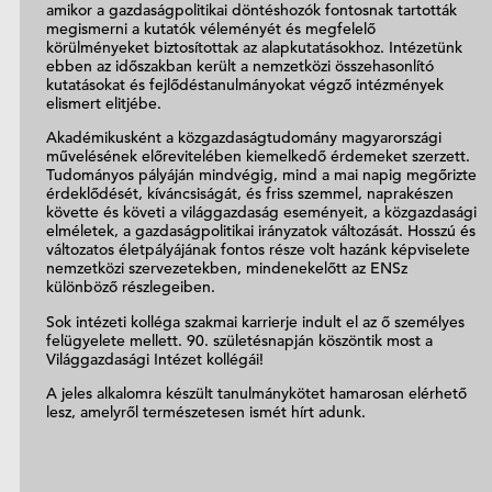
amikor a gazdaságpolitikai döntéshozók fontosnak tartották
megismerni a kutatók véleményét és megfelelő
körülményeket biztosítottak az alapkutatásokhoz. Intézetünk
ebben az időszakban került a nemzetközi összehasonlító
kutatásokat és fejlődéstanulmányokat végző intézmények
elismert elitjébe.
Akadémikusként a közgazdaságtudomány magyarországi
művelésének előrevitelében kiemelkedő érdemeket szerzett.
Tudományos pályáján mindvégig, mind a mai napig megőrizte
érdeklődését, kíváncsiságát, és friss szemmel, naprakészen
követte és követi a világgazdaság eseményeit, a közgazdasági
elméletek, a gazdaságpolitikai irányzatok változását. Hosszú és
változatos életpályájának fontos része volt hazánk képviselete
nemzetközi szervezetekben, mindenekelőtt az ENSz
különböző részlegeiben.
Sok intézeti kolléga szakmai karrierje indult el az ő személyes
felügyelete mellett. 90. születésnapján köszöntik most a
Világgazdasági Intézet kollégái!
A jeles alkalomra készült tanulmánykötet hamarosan elérhető
lesz, amelyről természetesen ismét hírt adunk.