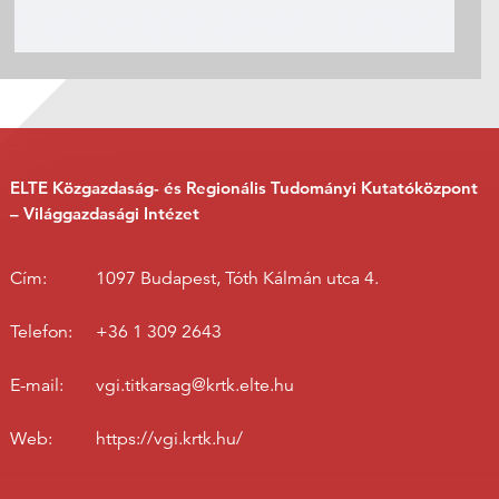
ELTE Közgazdaság- és Regionális Tudományi Kutatóközpont
– Világgazdasági Intézet
Cím:
1097 Budapest, Tóth Kálmán utca 4.
Telefon:
+36 1 309 2643
E-mail:
vgi.titkarsag@krtk.elte.hu
Web:
https://vgi.krtk.hu/