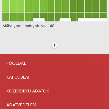
Műhelytanulmányok No. 148.
FŐOLDAL
KAPCSOLAT
KÖZÉRDEKŰ ADATOK
ADATVÉDELEM