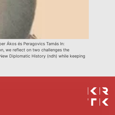
per Ákos és Peragovics Tamás In:
on, we reflect on two challenges the
y New Diplomatic History (ndh) while keeping