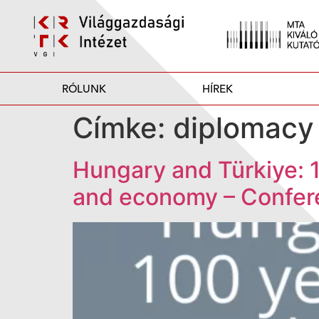
RÓLUNK
HÍREK
Címke:
diplomacy
Hungary and Türkiye: 1
and economy – Confer