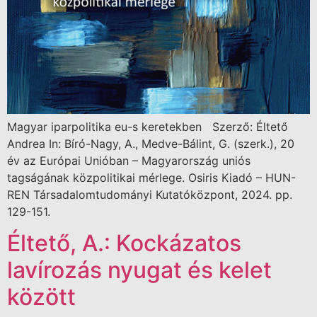
Magyar iparpolitika eu-s keretekben Szerző: Éltető
Andrea In: Bíró-Nagy, A., Medve-Bálint, G. (szerk.), 20
év az Európai Unióban – Magyarország uniós
tagságának közpolitikai mérlege. Osiris Kiadó – HUN-
REN Társadalomtudományi Kutatóközpont, 2024. pp.
129-151.
Éltető, A.: Kockázatos
lavírozás nyugat és kelet
között