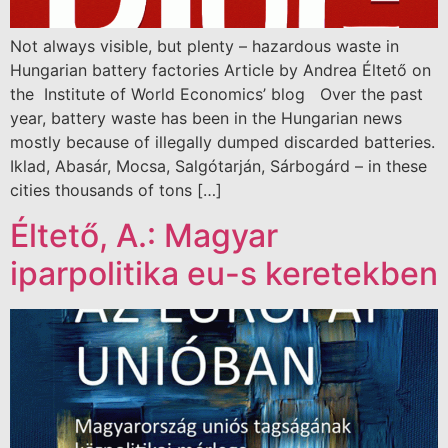
Not always visible, but plenty – hazardous waste in
Hungarian battery factories Article by Andrea Éltető on
the Institute of World Economics’ blog Over the past
year, battery waste has been in the Hungarian news
mostly because of illegally dumped discarded batteries.
Iklad, Abasár, Mocsa, Salgótarján, Sárbogárd – in these
cities thousands of tons […]
Éltető, A.: Magyar
iparpolitika eu-s keretekben