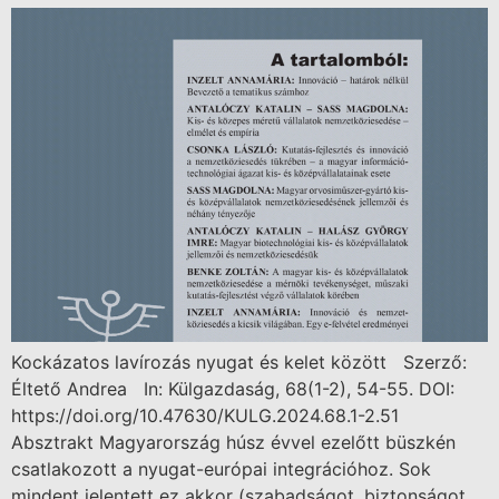
Kockázatos lavírozás nyugat és kelet között Szerző:
Éltető Andrea In: Külgazdaság, 68(1-2), 54-55. DOI:
https://doi.org/10.47630/KULG.2024.68.1-2.51
Absztrakt Magyarország húsz évvel ezelőtt büszkén
csatlakozott a nyugat-európai integrációhoz. Sok
mindent jelentett ez akkor (szabadságot, biztonságot,