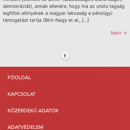
demokráciát), annak ellenére, hogy ma az uniós tagság
legfőbb előnyének a magyar lakosság a pénzügyi
támogatást tartja (Bíró-Nagy et al., […]
Next
→
FŐOLDAL
KAPCSOLAT
KÖZÉRDEKŰ ADATOK
ADATVÉDELEM