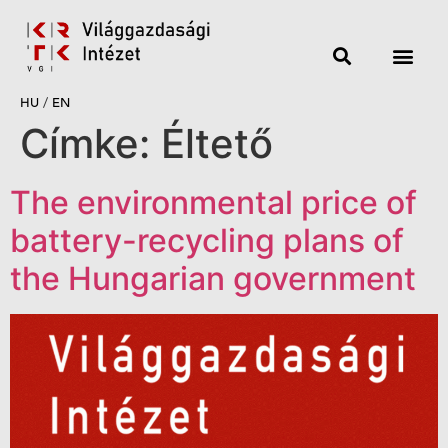
HU
/
EN
Címke:
Éltető
The environmental price of
battery-recycling plans of
the Hungarian government