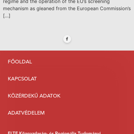
regime and the operation of the EU’s screening
mechanism as gleaned from the European Commission’s
[…]
FŐOLDAL
KAPCSOLAT
KÖZÉRDEKŰ ADATOK
ADATVÉDELEM
ELTE Közgazdaság- és Regionális Tudományi