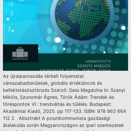
Az újraiparosodás térbeli folyamatai:
vámszabadterületek, globális értékláncok és
befektetésösztönzés Szerző: Sass Magdolna In: Szanyi
Miklós, Szunomár Ágnes, Török Ádám: Trendek és
töréspontok VI.: trendváltás és túlélés. Budapest:
Akadémiai Kiadó, 2025. pp 117-133. ISBN: 978 963 664
112 2 Absztrakt A posztkommunista gazdasági
átalakulás során Magyarországon az ipari szerkezetek