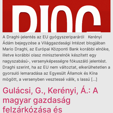
A Draghi-jelentés az EU gyógyszeriparáról Kerényi
Ádám bejegyzése a Világgazdasági Intézet blogjában
Mario Draghi, az Európai Központi Bank korábbi elnöke,
illetve korábbi olasz miniszterelnök készített egy
nagyszabású-, versenyképességre fókuszáló jelentést.
Draghi szerint, ha az EU nem változtat, elkerülhetetlen a
gyorsuló lemaradása az Egyesült Államok és Kína
mögött, a versenyben vesztessé válik, s lassú […]
Gulácsi, G., Kerényi, Á.: A
magyar gazdaság
felzárkózása és