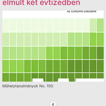
elmúlt két évtizedben
Műhelytanulmányok No. 150.