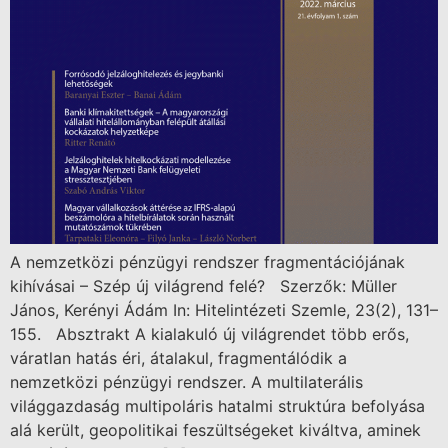
A nemzetközi pénzügyi rendszer fragmentációjának
kihívásai – Szép új világrend felé? Szerzők: Müller
János, Kerényi Ádám In: Hitelintézeti Szemle, 23(2), 131–
155. Absztrakt A kialakuló új világrendet több erős,
váratlan hatás éri, átalakul, fragmentálódik a
nemzetközi pénzügyi rendszer. A multilaterális
világgazdaság multipoláris hatalmi struktúra befolyása
alá került, geopolitikai feszültségeket kiváltva, aminek