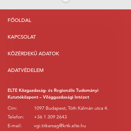
FŐOLDAL
KAPCSOLAT
KÖZÉRDEKŰ ADATOK
ADATVÉDELEM
ELTE Közgazdaság- és Regionális Tudományi
Kutatóközpont – Világgazdasági Intézet
Cím:
1097 Budapest, Tóth Kálmán utca 4.
Telefon:
+36 1 309 2643
E-mail:
vgi.titkarsag@krtk.elte.hu