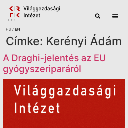
HU
/
EN
Címke:
Kerényi Ádám
A Draghi-jelentés az EU
gyógyszeriparáról