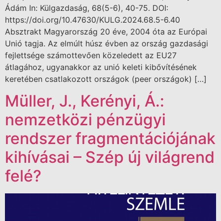
Ádám In: Külgazdaság, 68(5-6), 40-75. DOI:
https://doi.org/10.47630/KULG.2024.68.5-6.40
Absztrakt Magyarország 20 éve, 2004 óta az Európai
Unió tagja. Az elmúlt húsz évben az ország gazdasági
fejlettsége számottevően közeledett az EU27
átlagához, ugyanakkor az unió keleti kibővítésének
keretében csatlakozott országok (peer országok) […]
Müller, J., Kerényi, Á.:
nemzetközi pénzügyi
rendszer fragmentációjának
kihívásai – Szép új világrend
felé?