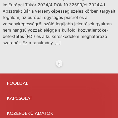
In: Európai Tükör 2024/4 DOI: 10.32599/et.2024.4.1
Absztrakt Bár a versenyképesség széles körben tárgyalt
fogalom, az európai egységes piacról és a
versenyképességről szóló legújabb jelentések gyakran
nem hangsúlyozzák eléggé a külföldi közvetlentőke-
befektetés (FDI) és a külkereskedelem meghatározó
szerepét. Ez a tanulmány […]
FŐOLDAL
KAPCSOLAT
KÖZÉRDEKŰ ADATOK