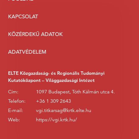
KAPCSOLAT
KÖZÉRDEKŰ ADATOK
ADATVÉDELEM
ELTE Közgazdaság- és Regionális Tudományi
Kutatóközpont – Világgazdasági Intézet
Cím:
1097 Budapest, Tóth Kálmán utca 4.
Telefon:
+36 1 309 2643
E-mail:
vgi.titkarsag@krtk.elte.hu
Web:
https://vgi.krtk.hu/