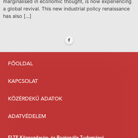
marginalised in economic thought, is now experiencing
a global revival. This new industrial policy renaissance
has also […]
FŐOLDAL
KAPCSOLAT
KÖZÉRDEKŰ ADATOK
ADATVÉDELEM
ELTE Közgazdaság- és Regionális Tudományi