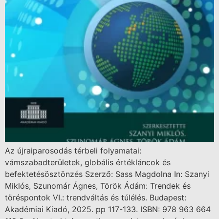
Az újraiparosodás térbeli folyamatai:
vámszabadterületek, globális értékláncok és
befektetésösztönzés Szerző: Sass Magdolna In: Szanyi
Miklós, Szunomár Ágnes, Török Ádám: Trendek és
töréspontok VI.: trendváltás és túlélés. Budapest:
Akadémiai Kiadó, 2025. pp 117-133. ISBN: 978 963 664