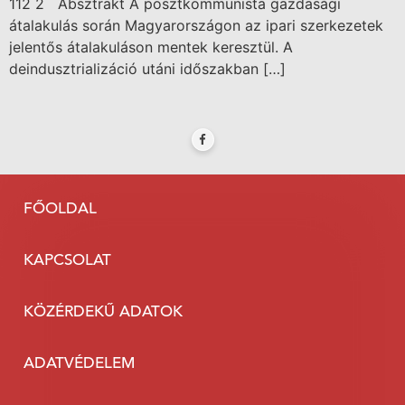
112 2 Absztrakt A posztkommunista gazdasági
átalakulás során Magyarországon az ipari szerkezetek
jelentős átalakuláson mentek keresztül. A
deindusztrializáció utáni időszakban […]
FŐOLDAL
KAPCSOLAT
KÖZÉRDEKŰ ADATOK
ADATVÉDELEM