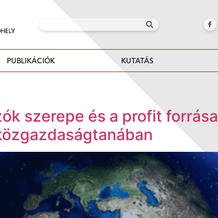
PUBLIKÁCIÓK
KUTATÁS
zók szerepe és a profit forrása
i közgazdaságtanában