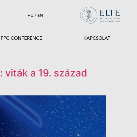
HU
/
EN
PPC CONFERENCE
KAPCSOLAT
: viták a 19. század