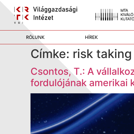
RÓLUNK
HÍREK
Címke:
risk taking
Csontos, T.: A vállalko
fordulójának amerika