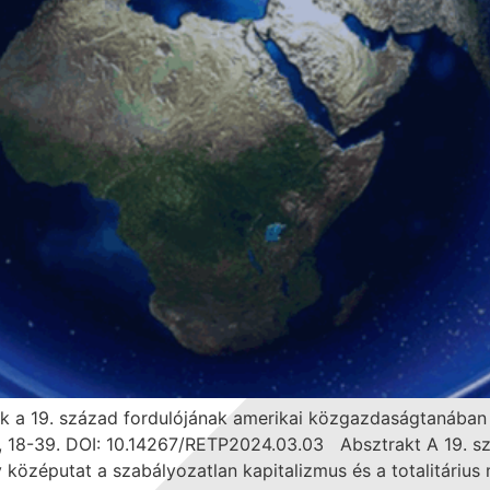
viták a 19. század fordulójának amerikai közgazdaságtaná
, 18-39. DOI: 10.14267/RETP2024.03.03 Absztrakt A 19. sz
középutat a szabályozatlan kapitalizmus és a totalitárius 