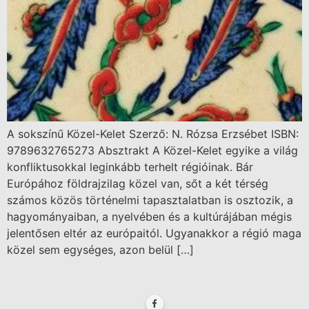
A sokszínű Közel-Kelet Szerző: N. Rózsa Erzsébet ISBN:
9789632765273 Absztrakt A Közel-Kelet egyike a világ
konfliktusokkal leginkább terhelt régióinak. Bár
Európához földrajzilag közel van, sőt a két térség
számos közös történelmi tapasztalatban is osztozik, a
hagyományaiban, a nyelvében és a kultúrájában mégis
jelentősen eltér az európaitól. Ugyanakkor a régió maga
közel sem egységes, azon belül […]