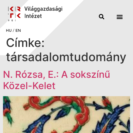
HU
/
EN
Címke:
társadalomtudomány
N. Rózsa, E.: A sokszínű
Közel-Kelet