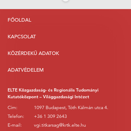
FŐOLDAL
KAPCSOLAT
KÖZÉRDEKŰ ADATOK
ADATVÉDELEM
ELTE Közgazdaság- és Regionális Tudományi
Kutatóközpont – Világgazdasági Intézet
Cím:
1097 Budapest, Tóth Kálmán utca 4.
Telefon:
+36 1 309 2643
E-mail:
vgi.titkarsag@krtk.elte.hu