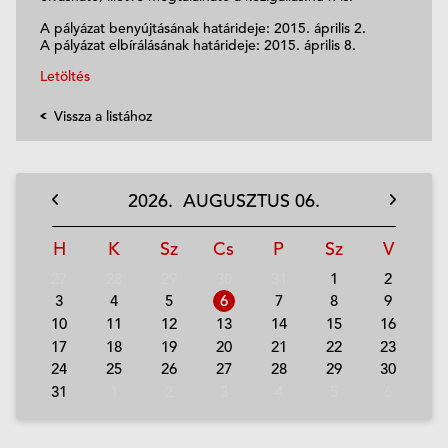
A pályázat benyújtásának határideje: 2015. április 2.
A pályázat elbírálásának határideje: 2015. április 8.
Letöltés
Vissza a listához
2026.
AUGUSZTUS
06.
H
K
Sz
Cs
P
Sz
V
27
28
29
30
31
1
2
3
4
5
6
7
8
9
10
11
12
13
14
15
16
17
18
19
20
21
22
23
24
25
26
27
28
29
30
31
1
2
3
4
5
6