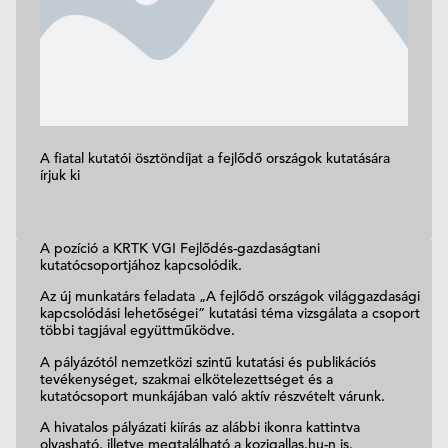
A fiatal kutatói ösztöndíjat a fejlődő országok kutatására
írjuk ki
A pozíció a KRTK VGI Fejlődés-gazdaságtani
kutatócsoportjához kapcsolódik.
Az új munkatárs feladata „A fejlődő országok világgazdasági
kapcsolódási lehetőségei” kutatási téma vizsgálata a csoport
többi tagjával együttműködve.
A pályázótól nemzetközi szintű kutatási és publikációs
tevékenységet, szakmai elkötelezettséget és a
kutatócsoport munkájában való aktív részvételt várunk.
A hivatalos pályázati kiírás az alábbi ikonra kattintva
olvasható, illetve megtalálható a kozigallas.hu-n is.