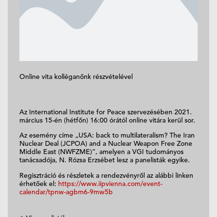
Online vita kolléganőnk részvételével
Az International Institute for Peace szervezésében 2021.
március 15-én (hétfőn) 16:00 órától online vitára kerül sor.
Az esemény címe „USA: back to multilateralism? The Iran
Nuclear Deal (JCPOA) and a Nuclear Weapon Free Zone
Middle East (NWFZME)”, amelyen a VGI tudományos
tanácsadója, N. Rózsa Erzsébet lesz a panelisták egyike.
Regisztráció és részletek a rendezvényről az alábbi linken
érhetőek el:
https://www.iipvienna.com/event-
calendar/tpnw-agbm6-9mw5b