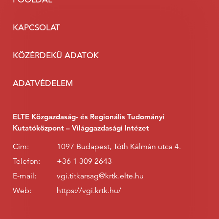
KAPCSOLAT
KÖZÉRDEKŰ ADATOK
ADATVÉDELEM
ELTE Közgazdaság- és Regionális Tudományi
Kutatóközpont – Világgazdasági Intézet
Cím:
1097 Budapest, Tóth Kálmán utca 4.
Telefon:
+36 1 309 2643
E-mail:
vgi.titkarsag@krtk.elte.hu
Web:
https://vgi.krtk.hu/