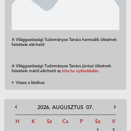
A Világgazdasági Tudományos Tanács harmadik ülésének
felvétele elérhető
A Világgazdasági Tudományos Tanács júniusi ülésének
felvétele mától elérhető az
mta.hu nyitóoldalán
.
Vissza a listához
2026.
AUGUSZTUS
07.
H
K
Sz
Cs
P
Sz
V
27
28
29
30
31
1
2