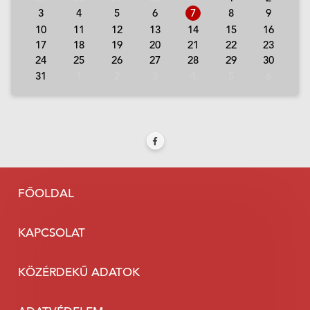
3
4
5
6
7
8
9
10
11
12
13
14
15
16
17
18
19
20
21
22
23
24
25
26
27
28
29
30
31
1
2
3
4
5
6
FŐOLDAL
KAPCSOLAT
KÖZÉRDEKŰ ADATOK