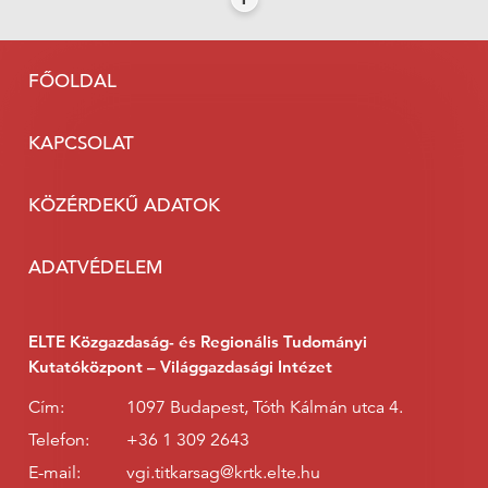
FŐOLDAL
KAPCSOLAT
KÖZÉRDEKŰ ADATOK
ADATVÉDELEM
ELTE Közgazdaság- és Regionális Tudományi
Kutatóközpont – Világgazdasági Intézet
Cím:
1097 Budapest, Tóth Kálmán utca 4.
Telefon:
+36 1 309 2643
E-mail:
vgi.titkarsag@krtk.elte.hu