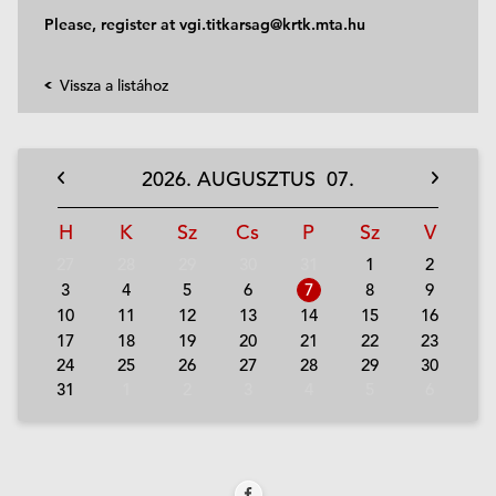
Please, register at
vgi.titkarsag@krtk.mta.hu
Vissza a listához
2026.
AUGUSZTUS
07.
H
K
Sz
Cs
P
Sz
V
27
28
29
30
31
1
2
3
4
5
6
7
8
9
10
11
12
13
14
15
16
17
18
19
20
21
22
23
24
25
26
27
28
29
30
31
1
2
3
4
5
6