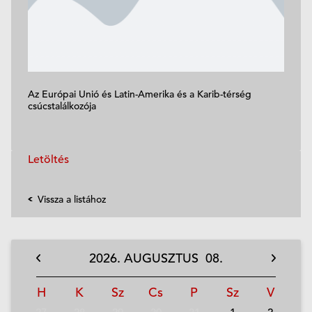
Az Európai Unió és Latin-Amerika és a Karib-térség
csúcstalálkozója
Letöltés
Vissza a listához
2026.
AUGUSZTUS
08.
H
K
Sz
Cs
P
Sz
V