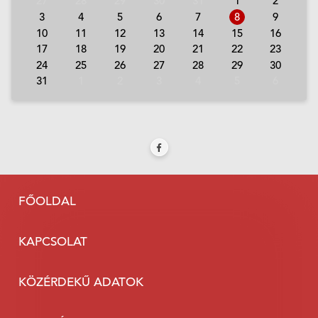
27
28
29
30
31
1
2
3
4
5
6
7
8
9
10
11
12
13
14
15
16
17
18
19
20
21
22
23
24
25
26
27
28
29
30
31
1
2
3
4
5
6
FŐOLDAL
KAPCSOLAT
KÖZÉRDEKŰ ADATOK