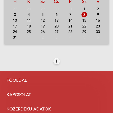
H
K
Sz
Cs
P
Sz
V
27
28
29
30
31
1
2
3
4
5
6
7
8
9
10
11
12
13
14
15
16
17
18
19
20
21
22
23
24
25
26
27
28
29
30
31
1
2
3
4
5
6
FŐOLDAL
KAPCSOLAT
KÖZÉRDEKŰ ADATOK