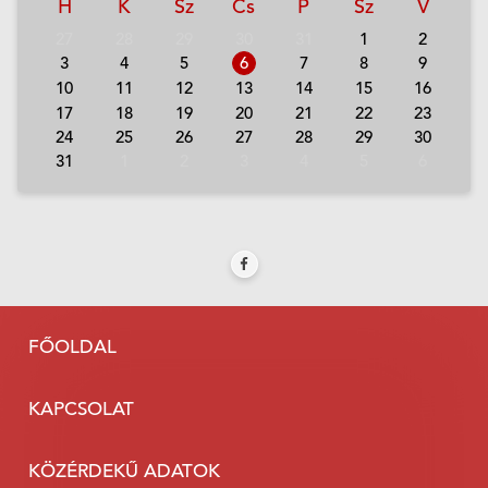
H
K
Sz
Cs
P
Sz
V
27
28
29
30
31
1
2
3
4
5
6
7
8
9
10
11
12
13
14
15
16
17
18
19
20
21
22
23
24
25
26
27
28
29
30
31
1
2
3
4
5
6
FŐOLDAL
KAPCSOLAT
KÖZÉRDEKŰ ADATOK