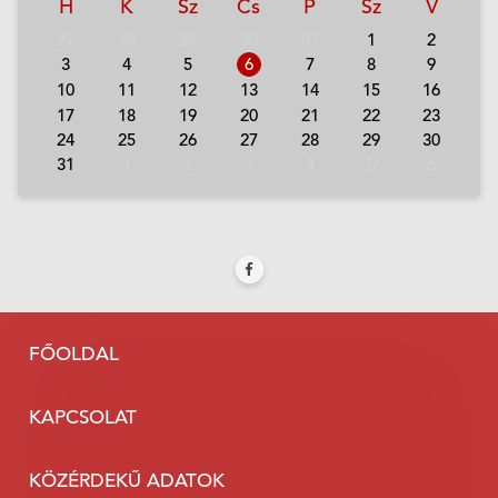
H
K
Sz
Cs
P
Sz
V
27
28
29
30
31
1
2
3
4
5
6
7
8
9
10
11
12
13
14
15
16
17
18
19
20
21
22
23
24
25
26
27
28
29
30
31
1
2
3
4
5
6
FŐOLDAL
KAPCSOLAT
KÖZÉRDEKŰ ADATOK