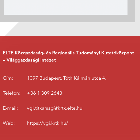
ELTE Közgazdaság- és Regionális Tudományi Kutatóközpont
– Világgazdasági Intézet
Cím:
1097 Budapest, Tóth Kálmán utca 4.
Telefon:
+36 1 309 2643
E-mail:
vgi.titkarsag@krtk.elte.hu
Web:
https://vgi.krtk.hu/