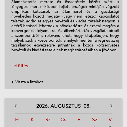
államháztartás mérete és összetétele között azért is
lényeges, mert miközben fejlett országok mintáján végzett
empirikus kutatások az államméret és a gazdasági
növekedés között negatív (vagy nem létező) kapcsolatot
találtak, addig az egyes bevételi és kiadási tételek nagyon is
eltérő hatással lehetnek a növekedésre és ezáltal magára a
konvergencia-folyamatra. Az államháztartás vizsgálata abból
a szempontból is releváns lehet, hogy kirajzolódjon, hogy
melyek azok a közös pontok, amelyek mentén a régi és az új
tagállamok egyezségre juthatnak a közös költségvetés
bevételi és kiadási tételeinek meghatározásában a jövőben.
Letöltés
Vissza a listához
2026.
AUGUSZTUS
08.
H
K
Sz
Cs
P
Sz
V