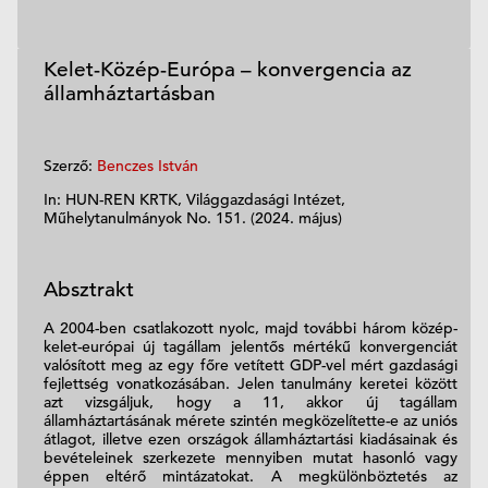
Kelet-Közép-Európa – konvergencia az
államháztartásban
Szerző:
Benczes István
In: HUN-REN KRTK, Világgazdasági Intézet,
Műhelytanulmányok No. 151. (2024. május)
Absztrakt
A 2004-ben csatlakozott nyolc, majd további három közép-
kelet-európai új tagállam jelentős mértékű konvergenciát
valósított meg az egy főre vetített GDP-vel mért gazdasági
fejlettség vonatkozásában. Jelen tanulmány keretei között
azt vizsgáljuk, hogy a 11, akkor új tagállam
államháztartásának mérete szintén megközelítette-e az uniós
átlagot, illetve ezen országok államháztartási kiadásainak és
bevételeinek szerkezete mennyiben mutat hasonló vagy
éppen eltérő mintázatokat. A megkülönböztetés az