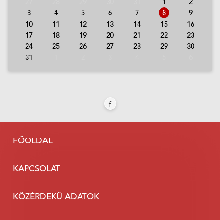
27
28
29
30
31
1
2
3
4
5
6
7
8
9
10
11
12
13
14
15
16
17
18
19
20
21
22
23
24
25
26
27
28
29
30
31
1
2
3
4
5
6
FŐOLDAL
KAPCSOLAT
KÖZÉRDEKŰ ADATOK