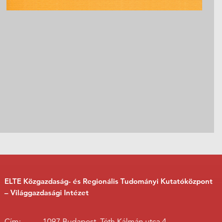
ELTE Közgazdaság- és Regionális Tudományi Kutatóközpont
– Világgazdasági Intézet
Cím:
1097 Budapest, Tóth Kálmán utca 4.