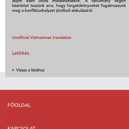
adjon ezen uniós intézkedésekre. A tanulmány végén
kísérletet teszünk arra, hogy forgatókönyveket fogalmazzunk
meg a konfliktushelyzet jövőbeli alakulásáról.
Unofficial Vietnamese translation
Letöltés
Vissza a listához
FŐOLDAL
KAPCSOLAT