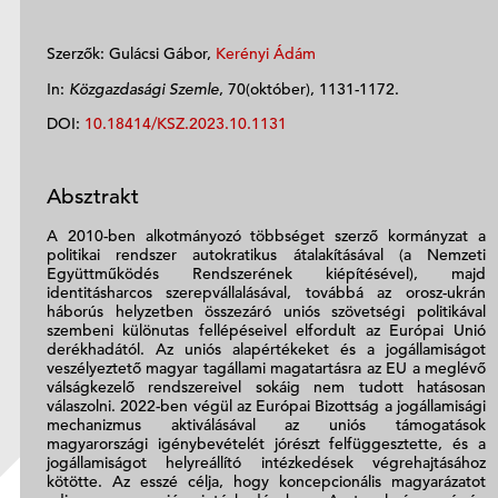
Szerzők: Gulácsi Gábor,
Kerényi Ádám
In:
Közgazdasági Szemle
, 70(október), 1131-1172.
DOI:
10.18414/KSZ.2023.10.1131
Absztrakt
A 2010-ben alkotmányozó többséget szerző kormányzat a
politikai rendszer autokratikus átalakításával (a Nemzeti
Együttműködés Rendszerének kiépítésével), majd
identitásharcos szerepvállalásával, továbbá az orosz-ukrán
háborús helyzetben összezáró uniós szövetségi politikával
szembeni különutas fellépéseivel elfordult az Európai Unió
derékhadától. Az uniós alapértékeket és a jogállamiságot
veszélyeztető magyar tagállami magatartásra az EU a meglévő
válságkezelő rendszereivel sokáig nem tudott hatásosan
válaszolni. 2022-ben végül az Európai Bizottság a jogállamisági
mechanizmus aktiválásával az uniós támogatások
magyarországi igénybevételét jórészt felfüggesztette, és a
jogállamiságot helyreállító intézkedések végrehajtásához
kötötte. Az esszé célja, hogy koncepcionális magyarázatot