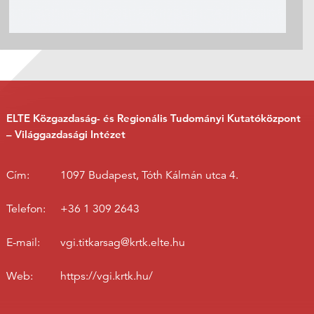
ELTE Közgazdaság- és Regionális Tudományi Kutatóközpont
– Világgazdasági Intézet
Cím:
1097 Budapest, Tóth Kálmán utca 4.
Telefon:
+36 1 309 2643
E-mail:
vgi.titkarsag@krtk.elte.hu
Web:
https://vgi.krtk.hu/